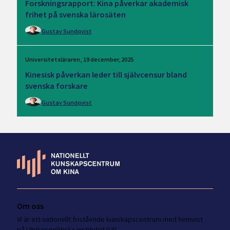
Forskningsrapport: Kina påverkar akademisk
frihet på svenska lärosäten
Gustav Sundqvist
Universitetsläraren
19 december, 2025
Kinesisk påverkan leder till självcensur bland
svenska forskare
Gustav Sundqvist
Om oss
Vi är ett nationellt fristående kunskapscentrum med hemvist
på Utrikespolitiska institutet (UI)