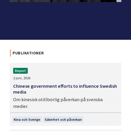
gustav.sundqvist@ui.se
+46 85 117 68 70
Pressbild
PUBLIKATIONER
Report
2 juni, 2026
Chinese government efforts to influence Swedish
media
Om kinesisk otillbörlig påverkan på svenska
medier.
Kina och Sverige
Säkerhet och påverkan