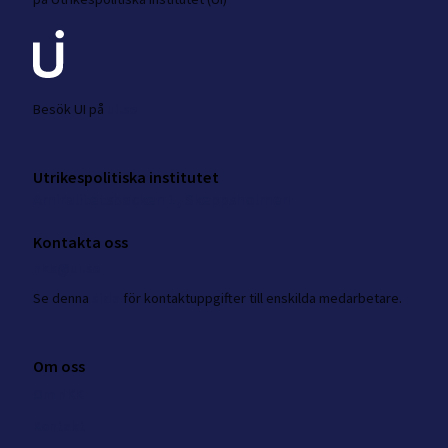
Besök UI på
ui.se
Utrikespolitiska institutet
Amiralitetsbacken 1, Skeppsholmen
Kontakta oss
nkk@ui.se
Se
denna
sida
för kontaktuppgifter till enskilda medarbetare.
Om oss
Om NKK
Kontakt