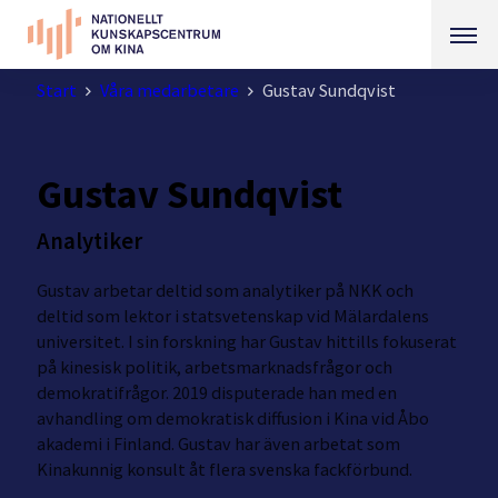
Start
Våra medarbetare
Gustav Sundqvist
Gustav Sundqvist
Analytiker
Gustav arbetar deltid som analytiker på NKK och
deltid som lektor i statsvetenskap vid Mälardalens
universitet. I sin forskning har Gustav hittills fokuserat
på kinesisk politik, arbetsmarknadsfrågor och
demokratifrågor. 2019 disputerade han med en
avhandling om demokratisk diffusion i Kina vid Åbo
akademi i Finland. Gustav har även arbetat som
Kinakunnig konsult åt flera svenska fackförbund.