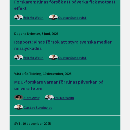
Forskaren: Kinas försök att påverka fick motsatt
effekt
Erik Mo Welin
Gustav Sundqvist
Dagens Nyheter
3 juni, 2026
Rapport: Kinas försök att styra svenska medier
misslyckades
Erik Mo Welin
Gustav Sundqvist
Västerås Tidning
19 december, 2025
MDU-forskare varnar för Kinas påverkan på
universiteten
Sidra Amir
Erik Mo Welin
Gustav Sundqvist
SVT
19 december, 2025