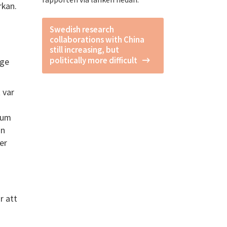
rkan.
Swedish research
d
collaborations with China
still increasing, but
politically more difficult
ige
 var
sum
än
er
r att