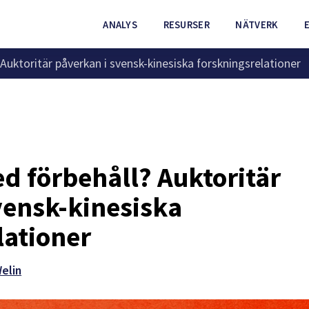
ANALYS
RESURSER
NÄTVERK
Auktoritär påverkan i svensk-kinesiska forskningsrelationer
d förbehåll? Auktoritär
vensk-kinesiska
lationer
Welin