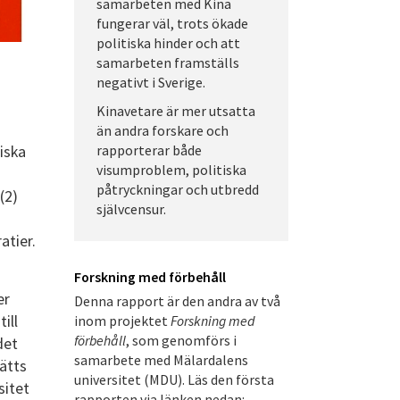
samarbeten med Kina
fungerar väl, trots ökade
politiska hinder och att
samarbeten framställs
negativt i Sverige.
Kinavetare är mer utsatta
än andra forskare och
iska
rapporterar både
visumproblem, politiska
påtryckningar och utbredd
(2)
självcensur.
atier.
Forskning med förbehåll
er
Denna rapport är den andra av två
ill
inom projektet
Forskning med
förbehåll
, som genomförs i
det
samarbete med Mälardalens
ätts
universitet (MDU). Läs den första
sitet
rapporten via länken nedan: