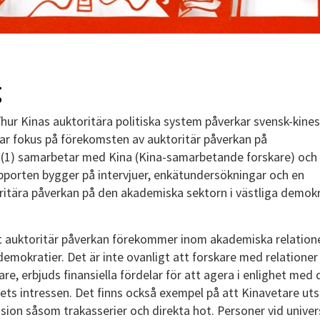
g
ur Kinas auktoritära politiska system påverkar svensk-kines
har fokus på förekomsten av auktoritär påverkan på
(1) samarbetar med Kina (Kina-samarbetande forskare) och 
pporten bygger på intervjuer, enkätundersökningar och en
ritära påverkan på den akademiska sektorn i västliga demokr
tt auktoritär påverkan förekommer inom akademiska relation
emokratier. Det är inte ovanligt att forskare med relationer t
are, erbjuds finansiella fördelar för att agera i enlighet med 
ets intressen. Det finns också exempel på att Kinavetare uts
ssion såsom trakasserier och direkta hot. Personer vid univer