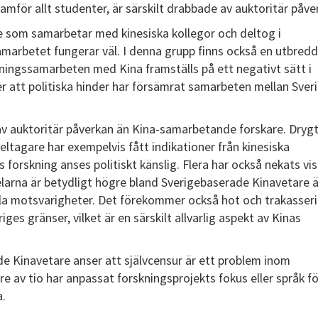
amför allt studenter, är särskilt drabbade av auktoritär påve
re som samarbetar med kinesiska kollegor och deltog i
amarbetet fungerar väl. I denna grupp finns också en utbred
kningssamarbeten med Kina framställs på ett negativt sätt i
er att politiska hinder har försämrat samarbeten mellan Sver
v auktoritär påverkan än Kina-samarbetande forskare. Drygt
eltagare har exempelvis fått indikationer från kinesiska
forskning anses politiskt känslig. Flera har också nekats vi
ndelarna är betydligt högre bland Sverigebaserade Kinavetare 
lla motsvarigheter. Det förekommer också hot och trakasseri
es gränser, vilket är en särskilt allvarlig aspekt av Kinas
de Kinavetare anser att självcensur är ett problem inom
e av tio har anpassat forskningsprojekts fokus eller språk fö
a.