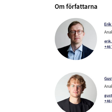
Om författarna
Eri
Anal
erik
+46 
Gus
Anal
gust
+46 