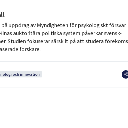
ll
å uppdrag av Myndigheten för psykologiskt försvar
inas auktoritära politiska system påverkar svensk-
ner. Studien fokuserar särskilt på att studera förekom
aserade forskare.
knologi och innovation