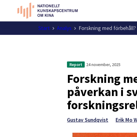
Start
Analys
Forskning med förbehåll? 
24 november, 2025
Report
Forskning me
påverkan i s
forskningsre
Gustav Sundqvist
Erik Mo 