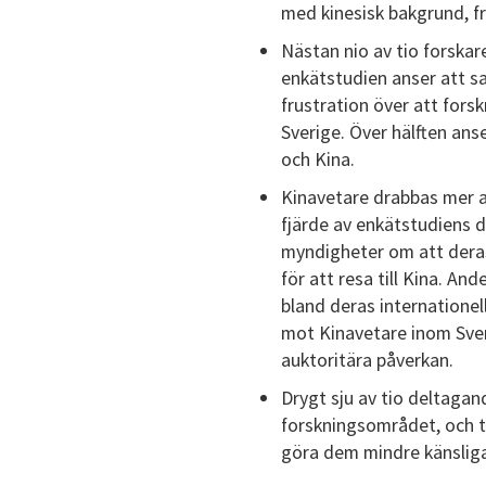
med kinesisk bakgrund, fr
Nästan nio av tio forska
enkätstudien anser att s
frustration över att fors
Sverige. Över hälften ans
och Kina.
Kinavetare drabbas mer a
fjärde av enkätstudiens d
myndigheter om att deras 
för att resa till Kina. A
bland deras internatione
mot Kinavetare inom Sverig
auktoritära påverkan.
Drygt sju av tio deltagan
forskningsområdet, och tr
göra dem mindre känslig