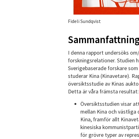
Fideli Sundqvist
Sammanfattnin
I denna rapport undersöks om/h
forskningsrelationer. Studien 
Sverigebaserade forskare som 
studerar Kina (Kinavetare). Ra
översiktsstudie av Kinas aukto
Detta är våra främsta resultat:
Översiktsstudien visar a
mellan Kina och västliga d
Kina, framför allt Kinavet
kinesiska kommunistparti
för grövre typer av repre