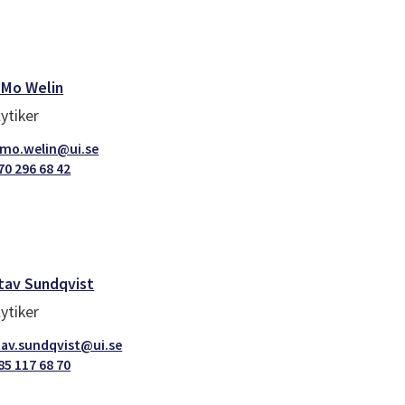
k Mo Welin
ytiker
.mo.welin@ui.se
70 296 68 42
tav Sundqvist
ytiker
av.sundqvist@ui.se
85 117 68 70