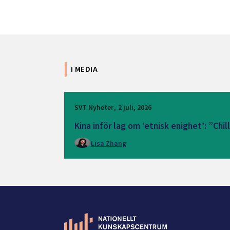
I MEDIA
SVT Nyheter
2 juli, 2026
Kina inför lag om ’etnisk enighet’: ”Chil
Lisa Zhang