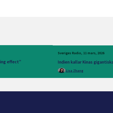
Sveriges Radio
11 mars, 2026
ling effect”
Indien kallar Kinas gigantis
Lisa Zhang