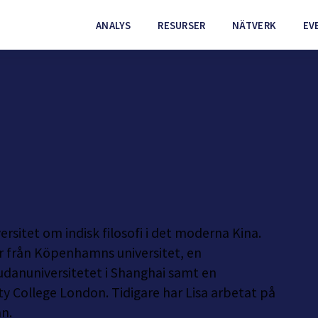
ANALYS
RESURSER
NÄTVERK
EV
ersitet om indisk filosofi i det moderna Kina.
r från Köpenhamns universitet, en
Fudanuniversitetet i Shanghai samt en
ty College London. Tidigare har Lisa arbetat på
n.