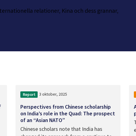
ternationella relationer, Kina och dess grannar,
3 oktober, 2025
Report
f
Perspectives from Chinese scholarship
on India’s role in the Quad: The prospect
of an “Asian NATO”
Chinese scholars note that India has