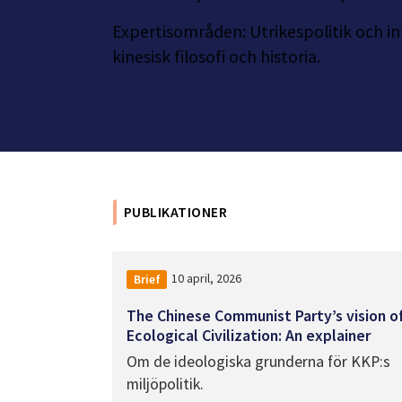
Expertisområden: Utrikespolitik och in
kinesisk filosofi och historia.
PUBLIKATIONER
10 april, 2026
Brief
The Chinese Communist Party’s vision o
Ecological Civilization: An explainer
Om de ideologiska grunderna för KKP:s
miljöpolitik.