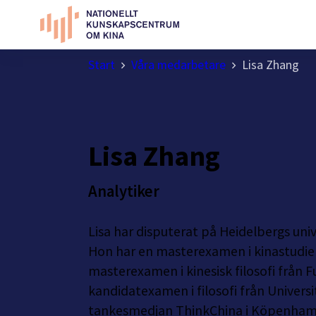
Start
Våra medarbetare
Lisa Zhang
Lisa Zhang
Analytiker
Lisa har disputerat på Heidelbergs univ
Hon har en masterexamen i kinastudie
masterexamen i kinesisk filosofi från 
kandidatexamen i filosofi från Universi
tankesmedjan ThinkChina i Köpenham