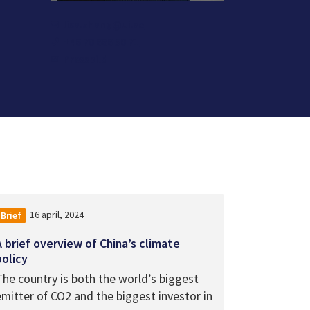
lisa.zhang@ui.se
+46 70 666 50 71
Pressbild
16 april, 2024
Brief
A brief overview of China’s climate
policy
The country is both the world’s biggest
emitter of CO2 and the biggest investor in