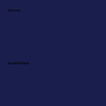
Om oss
Om NKK
Kontakt
Press
Integritetspolicy
Cookie inställningar
Snabblänkar
Analys
Evenemang
Nyheter
Arbeta på NKK