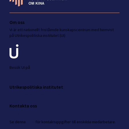
Om oss
Vi är ett nationellt fristående kunskapscentrum med hemvist
på Utrikespolitiska institutet (UI)
Besök UI på
ui.se
Utrikespolitiska institutet
Amiralitetsbacken 1, Skeppsholmen
Kontakta oss
nkk@ui.se
Se
denna
sida
för kontaktuppgifter till enskilda medarbetare.