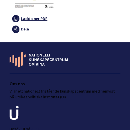
Ladda ner PDF
Dela
Om oss
Vi är ett nationellt fristående kunskapscentrum med hemvist
på Utrikespolitiska institutet (UI)
Besök UI på
ui.se