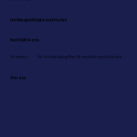
Utrikespolitiska institutet
Amiralitetsbacken 1, Skeppsholmen
Kontakta oss
nkk@ui.se
Se
denna
sida
för kontaktuppgifter till enskilda medarbetare.
Om oss
Om NKK
Kontakt
Press
Integritetspolicy
Cookie inställningar