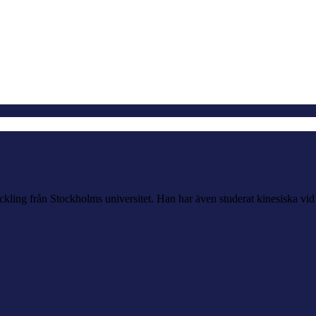
ckling från Stockholms universitet. Han har även studerat kinesiska vi