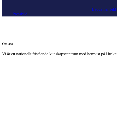
Ladda ner bild
Pressbild
Om oss
Vi är ett nationellt fristående kunskapscentrum med hemvist på Utrikesp