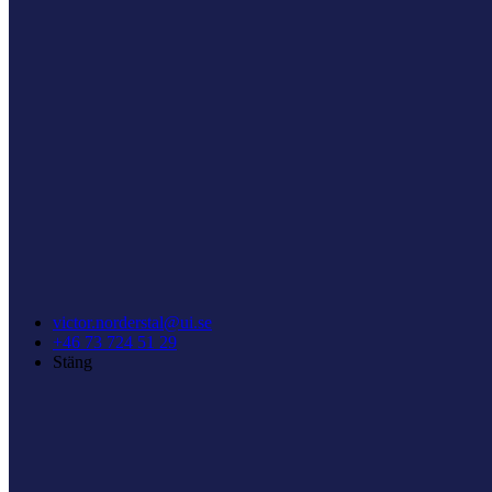
victor.norderstal@ui.se
+46 73 724 51 29
Stäng