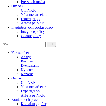
Press och media
Om oss
Om NKK
Våra medarbetare
Expertgrupp
Arbeta på NKK
Integritets- och cookiepolicy
Integritetspolicy
Cookiepolicy
Sök
Verksamhet
Analys
Resurser
Evenemang
Nyheter
Nätverk
Om oss
Om NKK
Våra medarbetare
Expertgrupp
Arbeta på NKK
Kontakt och press
Kontaktuppgifter