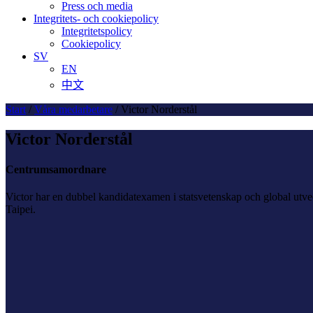
Press och media
Integritets- och cookiepolicy
Integritetspolicy
Cookiepolicy
SV
EN
中文
Start
/
Våra medarbetare
/
Victor Norderstål
Victor Norderstål
Centrumsamordnare
Victor har en dubbel kandidatexamen i statsvetenskap och global utve
Taipei.