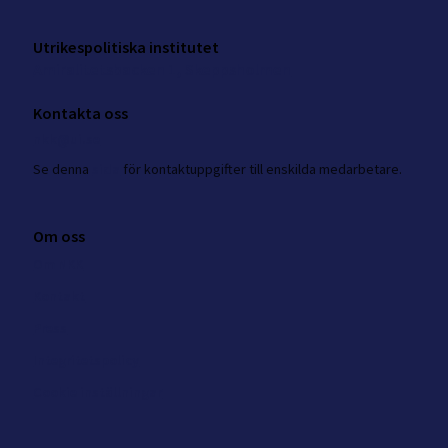
Utrikespolitiska institutet
Amiralitetsbacken 1, Skeppsholmen
Kontakta oss
nkk@ui.se
Se
denna
sida
för kontaktuppgifter till enskilda medarbetare.
Om oss
Om NKK
Kontakt
Press
Integritetspolicy
Cookie inställningar