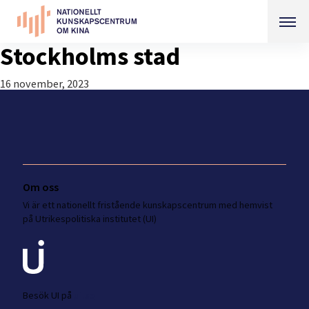
Stockholms stad
16 november, 2023
Om oss
Vi är ett nationellt fristående kunskapscentrum med hemvist
på Utrikespolitiska institutet (UI)
Besök UI på
ui.se