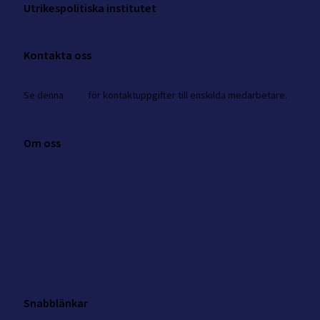
Utrikespolitiska institutet
Amiralitetsbacken 1, Skeppsholmen
Kontakta oss
nkk@ui.se
Se
denna
sida
för kontaktuppgifter till enskilda medarbetare.
Om oss
Om NKK
Kontakt
Press
Integritetspolicy
Cookie inställningar
Snabblänkar