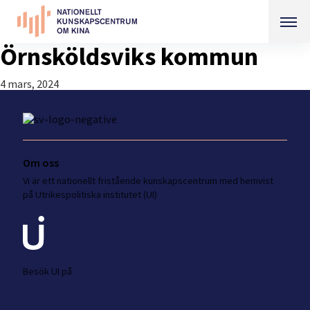
Örnsköldsviks kommun
4 mars, 2024
Om oss
Vi är ett nationellt fristående kunskapscentrum med hemvist
på Utrikespolitiska institutet (UI)
Besök UI på
ui.se