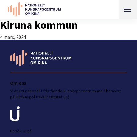
Kiruna kommun
4 mars, 2024
Om oss
Vi är ett nationellt fristående kunskapscentrum med hemvist
på Utrikespolitiska institutet (UI)
Besök UI på
ui.se