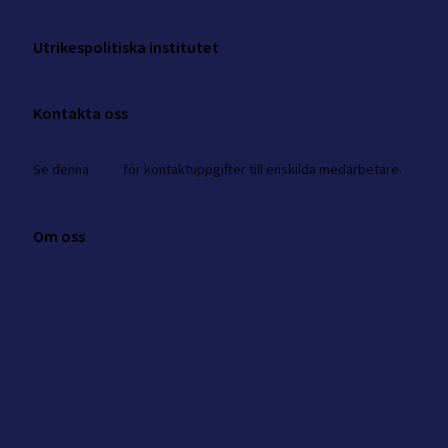
Utrikespolitiska institutet
Amiralitetsbacken 1, Skeppsholmen
Kontakta oss
nkk@ui.se
Se
denna
sida
för kontaktuppgifter till enskilda medarbetare.
Om oss
Om NKK
Kontakt
Press
Integritetspolicy
Cookie inställningar