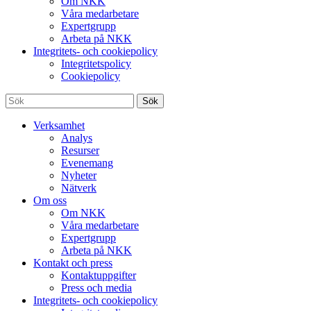
Om NKK
Våra medarbetare
Expertgrupp
Arbeta på NKK
Integritets- och cookiepolicy
Integritetspolicy
Cookiepolicy
Sök
Verksamhet
Analys
Resurser
Evenemang
Nyheter
Nätverk
Om oss
Om NKK
Våra medarbetare
Expertgrupp
Arbeta på NKK
Kontakt och press
Kontaktuppgifter
Press och media
Integritets- och cookiepolicy