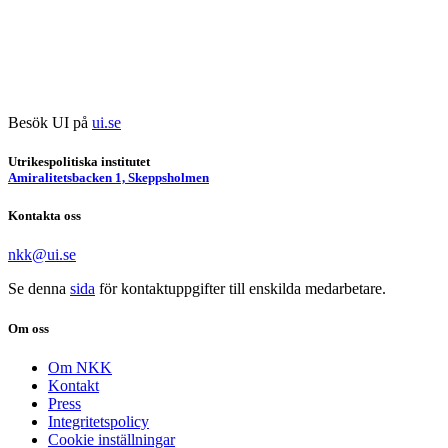
Besök UI på
ui.se
Utrikespolitiska institutet
Amiralitetsbacken 1, Skeppsholmen
Kontakta oss
nkk@ui.se
Se
denna
sida
för kontaktuppgifter till enskilda medarbetare.
Om oss
Om NKK
Kontakt
Press
Integritetspolicy
Cookie inställningar