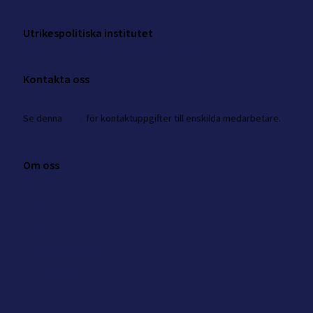
Utrikespolitiska institutet
Amiralitetsbacken 1, Skeppsholmen
Kontakta oss
nkk@ui.se
Se
denna
sida
för kontaktuppgifter till enskilda medarbetare.
Om oss
Om NKK
Kontakt
Press
Integritetspolicy
Cookie inställningar