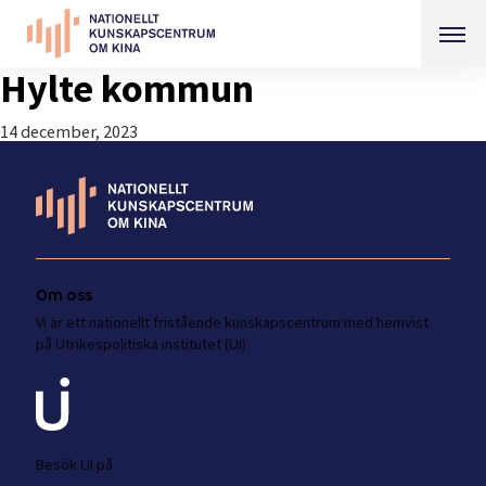
Hylte kommun
14 december, 2023
Om oss
Vi är ett nationellt fristående kunskapscentrum med hemvist
på Utrikespolitiska institutet (UI)
Besök UI på
ui.se