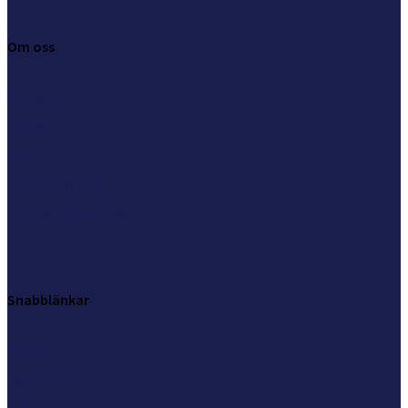
Om oss
Om NKK
Kontakt
Press
Integritetspolicy
Cookie inställningar
Snabblänkar
Analys
Evenemang
Nyheter