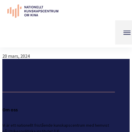
Ängelholms kommun
20 mars, 2024
Om oss
Vi är ett nationellt fristående kunskapscentrum med hemvist
på Utrikespolitiska institutet (UI)