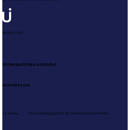
Besök UI på
ui.se
Utrikespolitiska institutet
Amiralitetsbacken 1, Skeppsholmen
Kontakta oss
nkk@ui.se
Se
denna
sida
för kontaktuppgifter till enskilda medarbetare.