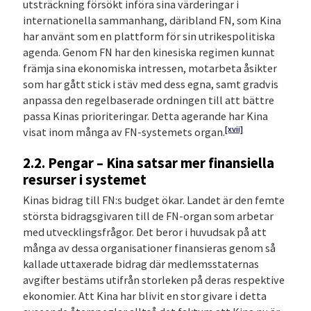
utsträckning försökt införa sina värderingar i
internationella sammanhang, däribland FN, som Kina
har använt som en plattform för sin utrikespolitiska
agenda. Genom FN har den kinesiska regimen kunnat
främja sina ekonomiska intressen, motarbeta åsikter
som har gått stick i stäv med dess egna, samt gradvis
anpassa den regelbaserade ordningen till att bättre
passa Kinas prioriteringar. Detta agerande har Kina
[xvii]
visat inom många av FN-systemets organ.
2.2. Pengar – Kina satsar mer finansiella
resurser i systemet
Kinas bidrag till FN:s budget ökar. Landet är den femte
största bidragsgivaren till de FN-organ som arbetar
med utvecklingsfrågor. Det beror i huvudsak på att
många av dessa organisationer finansieras genom så
kallade uttaxerade bidrag där medlemsstaternas
avgifter bestäms utifrån storleken på deras respektive
ekonomier. Att Kina har blivit en stor givare i detta