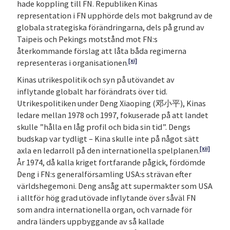
hade koppling till FN. Republiken Kinas
representation i FN upphörde dels mot bakgrund av de
globala strategiska förändringarna, dels på grund av
Taipeis och Pekings motstånd mot FN:s
återkommande förslag att låta båda regimerna
[xi]
representeras i organisationen.
Kinas utrikespolitik och syn på utövandet av
inflytande globalt har förändrats över tid.
Utrikespolitiken under Deng Xiaoping (邓小平), Kinas
ledare mellan 1978 och 1997, fokuserade på att landet
skulle ”hålla en låg profil och bida sin tid”. Dengs
budskap var tydligt – Kina skulle inte på något sätt
[xii]
axla en ledarroll på den internationella spelplanen.
År 1974, då kalla kriget fortfarande pågick, fördömde
Deng i FN:s generalförsamling USA:s strävan efter
världshegemoni. Deng ansåg att supermakter som USA
i alltför hög grad utövade inflytande över såväl FN
som andra internationella organ, och varnade för
andra länders uppbyggande av så kallade