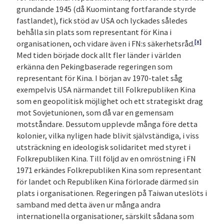
grundande 1945 (då Kuomintang fortfarande styrde
fastlandet), fick stöd av USA och lyckades således
behålla sin plats som representant för Kina i
[x]
organisationen, och vidare även i FN:s säkerhetsråd.
Med tiden började dock allt fler länder i världen
erkänna den Pekingbaserade regeringen som
representant för Kina. I början av 1970-talet såg
exempelvis USA närmandet till Folkrepubliken Kina
som en geopolitisk möjlighet och ett strategiskt drag
mot Sovjetunionen, som då var en gemensam
motståndare. Dessutom upplevde många före detta
kolonier, vilka nyligen hade blivit självständiga, i viss
utsträckning en ideologisk solidaritet med styret i
Folkrepubliken Kina. Till följd av en omröstning i FN
1971 erkändes Folkrepubliken Kina som representant
för landet och Republiken Kina förlorade därmed sin
plats i organisationen. Regeringen på Taiwan uteslöts i
samband med detta även ur många andra
internationella organisationer, särskilt sådana som