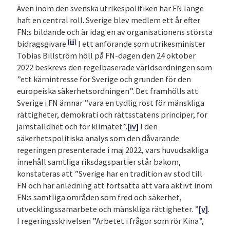
Även inom den svenska utrikespolitiken har FN länge
haft en central roll. Sverige blev medlem ett år efter
FN:s bildande och är idag en av organisationens största
[iii]
bidragsgivare.
I ett anförande som utrikesminister
Tobias Billström höll på FN-dagen den 24 oktober
2022 beskrevs den regelbaserade världsordningen som
”ett kärnintresse för Sverige och grunden för den
europeiska säkerhetsordningen”. Det framhölls att
Sverige i FN ämnar ”vara en tydlig röst för mänskliga
rättigheter, demokrati och rättsstatens principer, för
jämställdhet och för klimatet”.
[iv]
I den
säkerhetspolitiska analys som den dåvarande
regeringen presenterade i maj 2022, vars huvudsakliga
innehåll samtliga riksdagspartier står bakom,
konstateras att ”Sverige har en tradition av stöd till
FN och har anledning att fortsätta att vara aktivt inom
FN:s samtliga områden som fred och säkerhet,
utvecklingssamarbete och mänskliga rättigheter. ”
[v]
.
I regeringsskrivelsen ”Arbetet i frågor som rör Kina”,