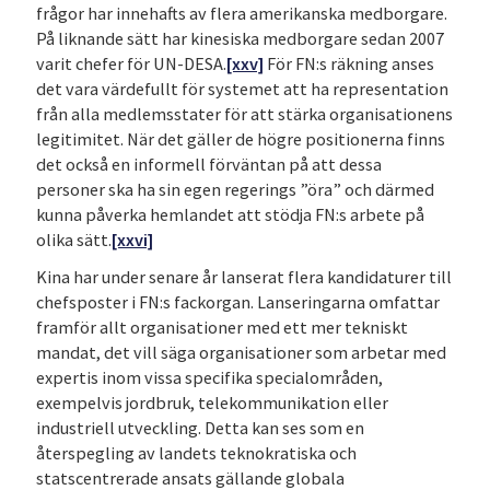
frågor har innehafts av flera amerikanska medborgare.
På liknande sätt har kinesiska medborgare sedan 2007
varit chefer för UN-DESA.
[xxv]
För FN:s räkning anses
det vara värdefullt för systemet att ha representation
från alla medlemsstater för att stärka organisationens
legitimitet. När det gäller de högre positionerna finns
det också en informell förväntan på att dessa
personer ska ha sin egen regerings ”öra” och därmed
kunna påverka hemlandet att stödja FN:s arbete på
olika sätt.
[xxvi]
Kina har under senare år lanserat flera kandidaturer till
chefsposter i FN:s fackorgan. Lanseringarna omfattar
framför allt organisationer med ett mer tekniskt
mandat, det vill säga organisationer som arbetar med
expertis inom vissa specifika specialområden,
exempelvis jordbruk, telekommunikation eller
industriell utveckling. Detta kan ses som en
återspegling av landets teknokratiska och
statscentrerade ansats gällande globala