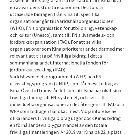
avseende återspeglar alltså det faktum att Kina nu är
en av världens största ekonomier. De största
uttaxerade bidragen från Kina till specifika
organisationer går till Världshälsoorganisationen
(WHO), FN:s organisation för utbildning, vetenskap
och kultur (Unesco), samt till FN:s livsmedels- och
jordbruksorganisation (FAO). För att se vilka
organisationer som Kina prioriterar är det därmed mer
relevant att titta på frivilliga bidrag. I detta
sammanhang är det Internationella fonden för
jordbruksutveckling (IFAD),
Världslivsmedelsprogrammet (WFP) och FN:s
utvecklingsprogram (UNDP) som får mest bidrag av
Kina. Över tid framstår det som att Kina har ökat sina
frivilliga bidrag till FN-systemet, och sett till
individuella organisationer är det återigen till IFAD och
WFP som bidragen har ökat mest. Vid jämförelse av
olika länders frivilliga bidrag utgör dock Kinas bidrag
en förhållandevis blygsam andel av den totala
frivilliga finansieringen. År 2019 var Kina på 22: a plats