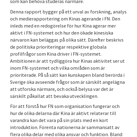
som kan behöva studeras närmare.
Denna rapport bygger på ett urval av forskning, analys
och medierapportering om Kinas agerande i FN. Den
inleds med en redogörelse för hur Kina agerar mer
aktivt i FN-systemet och hur den ökade kinesiska
närvaron kan beläggas på olika sätt. Därefter beskrivs
de politiska prioriteringar respektive globala
profilfrågor som Kina driver i FN-systemet.
Ambitionen är att tydliggöra hur Kinas aktivitet ser ut
inom FN-systemet och vilka områden som är
prioriterade. På så sätt kan kunskapen bland berörda i
Sverige öka avseende frågor som är särskilt angelägna
att utforska närmare, och också belysa var det är
särskilt påkallat att bevaka utvecklingen.
För att förstå hur FN som organisation fungerar och
hur de olika delarna där Kina är aktivt relaterar till
varandra kan det vara på sin plats med en kort
introduktion. Förenta nationerna är sammansatt av
flera olika delar med olika ansvar och funktion. Bland