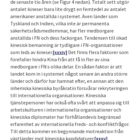
de senaste tio åren (se Figur 4 nedan). Totalt sett utgör
antalet kineser bara lite drygt en femtedel av antalet
amerikaner anställda i systemet. Även länder som
Tyskland och Indien, vilka inte är permanenta
säkerhetsrådsmedlemmar, har fler medborgare
anställda i FN och dess fackorgan. Tendensen till ökad
kinesisk bemanning är tydligare i FN-organisationer
som leds av kineser.
[xxxiv]
Det finns flera faktorer som
förefaller hindra Kina från att få in fler av sina
medborgare i FN:s olika delar. En sådan faktor är att
landet kom in i systemet något senare än andra större
länder och därför har hamnat efter, en annan att den
inhemska kinesiska byråkratin försvårar rekryteringen
till internationella organisationer. Kinesiska
tjänstepersoner har också ofta svårt att anpassa sig till
arbetskulturen i internationella organisationer och
kinesiska diplomater har förhållandevis begränsad
erfarenhet av internationella freds- och konfliktfrågor.
Till detta kommer en begynnande motreaktion från
västländer mot kinesiska kandidaturer.
[xxxv]