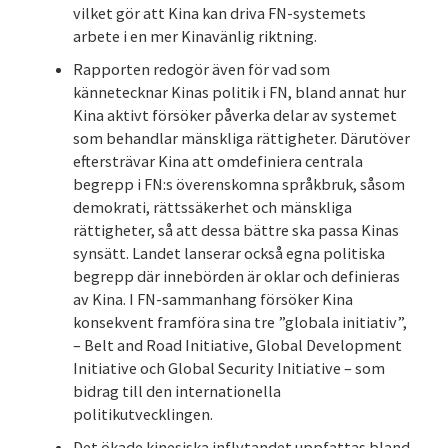
vilket gör att Kina kan driva FN-systemets
arbete i en mer Kinavänlig riktning.
Rapporten redogör även för vad som
kännetecknar Kinas politik i FN, bland annat hur
Kina aktivt försöker påverka delar av systemet
som behandlar mänskliga rättigheter. Därutöver
eftersträvar Kina att omdefiniera centrala
begrepp i FN:s överenskomna språkbruk, såsom
demokrati, rättssäkerhet och mänskliga
rättigheter, så att dessa bättre ska passa Kinas
synsätt. Landet lanserar också egna politiska
begrepp där innebörden är oklar och definieras
av Kina. I FN-sammanhang försöker Kina
konsekvent framföra sina tre ”globala initiativ”,
– Belt and Road Initiative, Global Development
Initiative och Global Security Initiative – som
bidrag till den internationella
politikutvecklingen.
Det ökade kinesiska inflytandet uppfattas bland