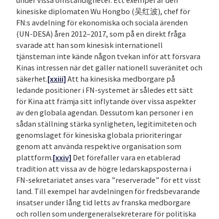
under vissa omständigheter. Ett exempel är den
kinesiske diplomaten Wu Hongbo (吴红波), chef för
FN:s avdelning för ekonomiska och sociala ärenden
(UN-DESA) åren 2012–2017, som på en direkt fråga
svarade att han som kinesisk internationell
tjänsteman inte kände någon tvekan inför att försvara
Kinas intressen när det gäller nationell suveränitet och
säkerhet.
[xxiii]
Att ha kinesiska medborgare på
ledande positioner i FN-systemet är således ett sätt
för Kina att främja sitt inflytande över vissa aspekter
av den globala agendan. Dessutom kan personer i en
sådan ställning stärka synligheten, legitimiteten och
genomslaget för kinesiska globala prioriteringar
genom att använda respektive organisation som
plattform.
[xxiv]
Det förefaller vara en etablerad
tradition att vissa av de högre ledarskapsposterna i
FN-sekretariatet anses vara ”reserverade” för ett visst
land. Till exempel har avdelningen för fredsbevarande
insatser under lång tid letts av franska medborgare
och rollen som undergeneralsekreterare för politiska