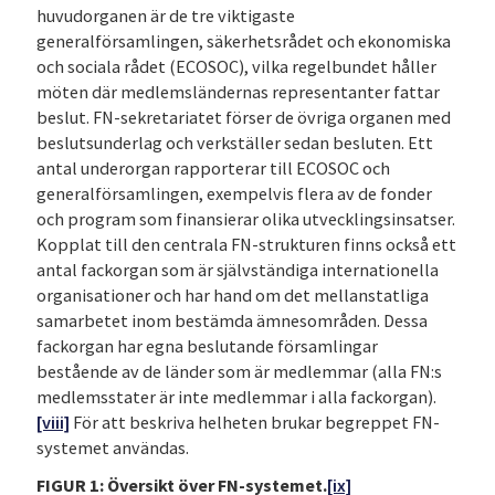
huvudorganen är de tre viktigaste
generalförsamlingen, säkerhetsrådet och ekonomiska
och sociala rådet (ECOSOC), vilka regelbundet håller
möten där medlemsländernas representanter fattar
beslut. FN-sekretariatet förser de övriga organen med
beslutsunderlag och verkställer sedan besluten. Ett
antal underorgan rapporterar till ECOSOC och
generalförsamlingen, exempelvis flera av de fonder
och program som finansierar olika utvecklingsinsatser.
Kopplat till den centrala FN-strukturen finns också ett
antal fackorgan som är självständiga internationella
organisationer och har hand om det mellanstatliga
samarbetet inom bestämda ämnesområden. Dessa
fackorgan har egna beslutande församlingar
bestående av de länder som är medlemmar (alla FN:s
medlemsstater är inte medlemmar i alla fackorgan).
[viii]
För att beskriva helheten brukar begreppet FN-
systemet användas.
FIGUR 1: Översikt över FN-systemet.
[ix]