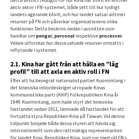
Detta avsnitt redogör för hur Kina har blivit en alltmer
aktiv aktör i FN-systemet, både sett till hur tydligt
landets agerande blivit, och hur landet satsar alltmer
resurser på FN och påverkar organisationens olika
funktioner. Detta beskrivs nedan i avsnitten som
handlar om
pengar
,
personal
respektive
processer
.
Vidare utforskas hur dessa satsade resurser omsätts i
inflytande i systemet.
2.1. Kina har gått från att hålla en ”låg
profil” till att axla en aktiv roll i FN
Efter att ha besegrat nationalistpartiet Kuomintang i
det kinesiska inbördeskriget utropade Kinas
kommunistiska parti (KKP) Folkrepubliken Kina år
1949. Kuomintang, som hade styrt det kinesiska
fastlandet sedan 1911, lämnade då fastlandet för att
fortsätta styra Republiken Kina på Taiwan. Vid denna
tidpunkt började båda dessa styren att hävda sig
internationellt som den rättmätiga representanten
för landet Kina. Republiken Kina, som var med vid FN:s