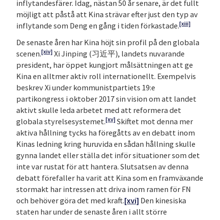
inflytandesfärer. Idag, nästan 50 år senare, är det fullt
möjligt att påstå att Kina strävar efter just den typ av
[xiii]
inflytande som Deng en gång i tiden förkastade.
De senaste åren har Kina höjt sin profil på den globala
[xiv]
scenen.
Xi Jinping (习近平), landets nuvarande
president, har öppet kungjort målsättningen att ge
Kina en alltmer aktiv roll internationellt. Exempelvis
beskrev Xi under kommunistpartiets 19:e
partikongress i oktober 2017 sin vision om att landet
aktivt skulle leda arbetet med att reformera det
[xv]
globala styrelsesystemet.
Skiftet mot denna mer
aktiva hållning tycks ha föregåtts av en debatt inom
Kinas ledning kring huruvida en sådan hållning skulle
gynna landet eller ställa det inför situationer som det
inte var rustat för att hantera. Slutsatsen av denna
debatt förefaller ha varit att Kina som en framväxande
stormakt har intressen att driva inom ramen för FN
och behöver göra det med kraft.
[xvi]
Den kinesiska
staten har under de senaste åren i allt större