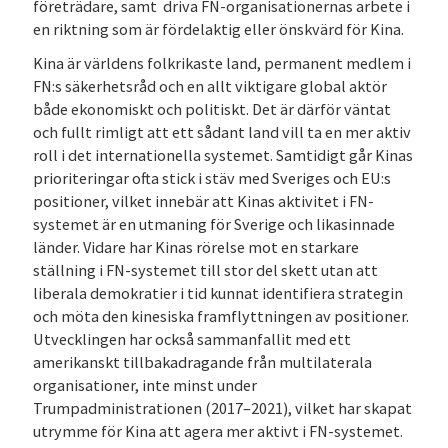
företrädare, samt driva FN-organisationernas arbete i
en riktning som är fördelaktig eller önskvärd för Kina.
Kina är världens folkrikaste land, permanent medlem i
FN:s säkerhetsråd och en allt viktigare global aktör
både ekonomiskt och politiskt. Det är därför väntat
och fullt rimligt att ett sådant land vill ta en mer aktiv
roll i det internationella systemet. Samtidigt går Kinas
prioriteringar ofta stick i stäv med Sveriges och EU:s
positioner, vilket innebär att Kinas aktivitet i FN-
systemet är en utmaning för Sverige och likasinnade
länder. Vidare har Kinas rörelse mot en starkare
ställning i FN-systemet till stor del skett utan att
liberala demokratier i tid kunnat identifiera strategin
och möta den kinesiska framflyttningen av positioner.
Utvecklingen har också sammanfallit med ett
amerikanskt tillbakadragande från multilaterala
organisationer, inte minst under
Trumpadministrationen (2017–2021), vilket har skapat
utrymme för Kina att agera mer aktivt i FN-systemet.