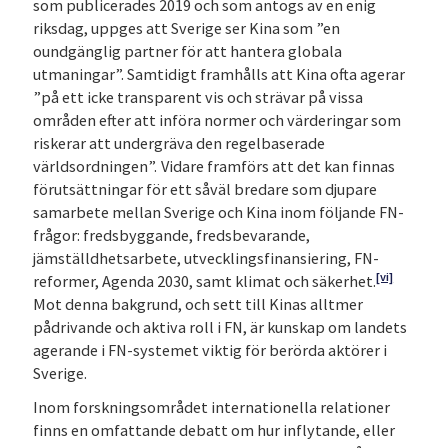
som publicerades 2019 och som antogs av en enig
riksdag, uppges att Sverige ser Kina som ”en
oundgänglig partner för att hantera globala
utmaningar”. Samtidigt framhålls att Kina ofta agerar
”på ett icke transparent vis och strävar på vissa
områden efter att införa normer och värderingar som
riskerar att undergräva den regelbaserade
världsordningen”.
Vidare framförs att det kan finnas
förutsättningar för ett såväl bredare som djupare
samarbete mellan Sverige och Kina inom följande FN-
frågor: fredsbyggande, fredsbevarande,
jämställdhetsarbete, utvecklingsfinansiering, FN-
[vi]
reformer, Agenda 2030, samt klimat och säkerhet.
Mot denna bakgrund, och sett till Kinas alltmer
pådrivande och aktiva roll i FN, är kunskap om landets
agerande i FN-systemet viktig för berörda aktörer i
Sverige.
Inom forskningsområdet internationella relationer
finns en omfattande debatt om hur inflytande, eller