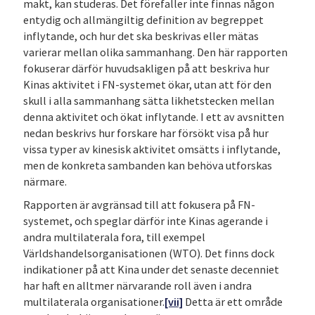
makt, kan studeras. Det förefaller inte finnas någon
entydig och allmängiltig definition av begreppet
inflytande, och hur det ska beskrivas eller mätas
varierar mellan olika sammanhang. Den här rapporten
fokuserar därför huvudsakligen på att beskriva hur
Kinas aktivitet i FN-systemet ökar, utan att för den
skull i alla sammanhang sätta likhetstecken mellan
denna aktivitet och ökat inflytande. I ett av avsnitten
nedan beskrivs hur forskare har försökt visa på hur
vissa typer av kinesisk aktivitet omsätts i inflytande,
men de konkreta sambanden kan behöva utforskas
närmare.
Rapporten är avgränsad till att fokusera på FN-
systemet, och speglar därför inte Kinas agerande i
andra multilaterala fora, till exempel
Världshandelsorganisationen (WTO). Det finns dock
indikationer på att Kina under det senaste decenniet
har haft en alltmer närvarande roll även i andra
multilaterala organisationer.
[vii]
Detta är ett område