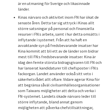
är en utmaning för Sverige och likasinnade
länder.
Kinas närvaro och aktivitet inom FN har ökat de
senaste åren. Detta tar sig uttryck i Kinas allt
större satsningar på personal och finansiella
resurser i FN:s arbete, samt i hur detta omsätts i
inflytande i systemet. Från att ha haft en
avvaktande syn på fredsbevarande insatser har
Kina kommit att bli ett av de länder som bidrar
mest till FN:s fredsbevarande insatser. Kina är
idag den femte största bidragsgivaren till FN och
har lanserat kandidaturer till chefsposter i FN:s
fackorgan. Landet använder också sitt veto i
säkerhetsrådet allt oftare. Vidare agerar Kina för
att begränsa såväl civilsamhällesorganisationer
som Taiwans möjligheter att delta och verka i
FN-systemet. Landets ökade närvaro leder till
större inflytande, bland annat genom
möjligheten att påverka chefstillsättningar,