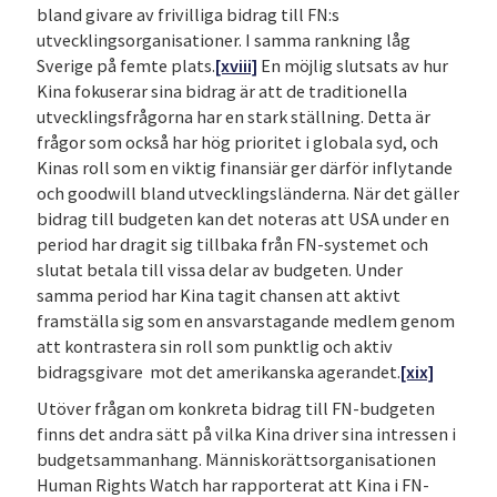
bland givare av frivilliga bidrag till FN:s
utvecklingsorganisationer. I samma rankning låg
Sverige på femte plats.
[xviii]
En möjlig slutsats av hur
Kina fokuserar sina bidrag är att de traditionella
utvecklingsfrågorna har en stark ställning. Detta är
frågor som också har hög prioritet i globala syd, och
Kinas roll som en viktig finansiär ger därför inflytande
och goodwill bland utvecklingsländerna. När det gäller
bidrag till budgeten kan det noteras att USA under en
period har dragit sig tillbaka från FN-systemet och
slutat betala till vissa delar av budgeten. Under
samma period har Kina tagit chansen att aktivt
framställa sig som en ansvarstagande medlem genom
att kontrastera sin roll som punktlig och aktiv
bidragsgivare mot det amerikanska agerandet.
[xix]
Utöver frågan om konkreta bidrag till FN-budgeten
finns det andra sätt på vilka Kina driver sina intressen i
budgetsammanhang. Människorättsorganisationen
Human Rights Watch har rapporterat att Kina i FN-