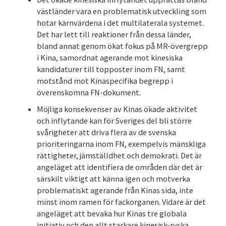
västländer vara en problematisk utveckling som
hotar kärnvärdena i det multilaterala systemet.
Det har lett till reaktioner från dessa länder,
bland annat genom ökat fokus på MR-övergrepp
i Kina, samordnat agerande mot kinesiska
kandidaturer till topposter inom FN, samt
motstånd mot Kinaspecifika begrepp i
överenskomna FN-dokument.
Möjliga konsekvenser av Kinas ökade aktivitet
och inflytande kan för Sveriges del bli större
svårigheter att driva flera av de svenska
prioriteringarna inom FN, exempelvis mänskliga
rättigheter, jämställdhet och demokrati. Det är
angeläget att identifiera de områden där det är
särskilt viktigt att känna igen och motverka
problematiskt agerande från Kinas sida, inte
minst inom ramen för fackorganen. Vidare är det
angeläget att bevaka hur Kinas tre globala
initiativ och den allt starkare kinesisk-ryska