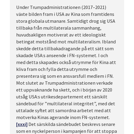
Under Trumpadministrationen (2017–2021)
växte bilden fram i USA av Kina som framtidens
stora globala utmanare. Samtidigt drog sig USA
tillbaka från multilaterala sammanhang,
huvudsakligen motiverat av ett ideologiskt
betingat motstånd mot multilateralism. Ibland
skedde detta tillbakadragande på ett sätt som
skadade USA:s anseende i FN-systemet. I och
med detta skapades också utrymme för Kina att
kliva fram och fylla detta utrymme och
presentera sig som en ansvarsfull medlem i FN.
Mot slutet av Trumpadministrationen verkade
ett uppvaknande ha skett, och i början av 2020
utsåg USA:s utrikesdepartement ett särskilt
sändebud för ”multilateral integritet”, med det
uttalade syftet att samordna arbetet med att
motverka Kinas agerande inom FN-systemet.
[xxxi]
Det särskilda sändebudet beskrevs senare
som en nyckelperson i kampanjen för att stoppa