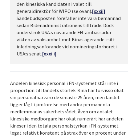
den kinesiska kandidaten i valet till
generaldirektör för WIPO (se ovan).
[xxxii]
Sändebudsposten förefaller inte vara bemannad
sedan Bidenadministrationens tillträde. Dock
underströk USA:s nuvarande FN-ambassadör
vikten av vaksamhet mot Kinas agerande i sitt
inledningsanförande vid nomineringsförhöret i
USA:s senat.
[xxxiii]
Andelen kinesisk personal i FN-systemet står inte i
proportion till landets storlek. Kina har förvisso ökat
sin personalnärvaro de senaste 25 åren, men landet
ligger lågt i jämförelse med andra permanenta
medlemmar av säkerhetsrådet. Även om antalet
kinesiska medborgare har ökat numerärt har andelen
kineser i den totala personalstyrkan i FN-systemet
legat relativt konstant på strax över en procent under