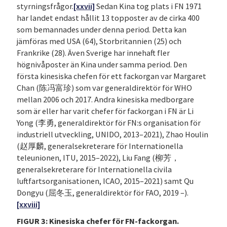
styrningsfrågor.
[xxvii]
Sedan Kina tog plats i FN 1971
har landet endast hållit 13 topposter av de cirka 400
som bemannades under denna period. Detta kan
jämföras med USA (64), Storbritannien (25) och
Frankrike (28). Även Sverige har innehaft fler
högnivåposter än Kina under samma period. Den
första kinesiska chefen för ett fackorgan var Margaret
Chan (陈冯富珍) som var generaldirektör för WHO
mellan 2006 och 2017. Andra kinesiska medborgare
som är eller har varit chefer för fackorgan i FN är Li
Yong (李勇, generaldirektör för FN:s organisation för
industriell utveckling, UNIDO, 2013–2021), Zhao Houlin
(赵厚麟, generalsekreterare för Internationella
teleunionen, ITU, 2015–2022), Liu Fang (柳芳，
generalsekreterare för Internationella civila
luftfartsorganisationen, ICAO, 2015–2021) samt Qu
Dongyu (屈冬玉, generaldirektör för FAO, 2019 –).
[xxviii]
FIGUR 3: Kinesiska chefer för FN-fackorgan.