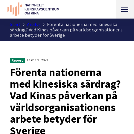
Start
Analys
Förenta nationerna med kinesiska
särdrag? Vad Kinas påverkan på världsorganisationens
arbete betyder för Sverige
17 mars, 2023
Report
Förenta nationerna
med kinesiska särdrag?
Vad Kinas påverkan på
världsorganisationens
arbete betyder för
Sverige