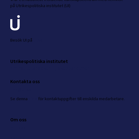
på Utrikespolitiska institutet (UI)
Besök UI på
ui.se
Utrikespolitiska institutet
Amiralitetsbacken 1, Skeppsholmen
Kontakta oss
nkk@ui.se
Se
denna
sida
för kontaktuppgifter till enskilda medarbetare.
Om oss
Om NKK
Kontakt