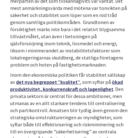
merparten av det som tillkännagivits var väntat. Det
mest anmärkningsvärda med mötena var tonvikten på
säkerhet och stabilitet som löper som en röd tråd
genom samtliga politikområden. Grundtonen av
försiktighet märks inte bara i det relativt blygsamma
tillväxtmålet, utan även i betoningen på
självförsörjning inom teknik, livsmedel och energi,
liksom i minimerandet av instabilitetsfaktorer som
lokalregeringarnas skuldberg, de statliga företagens
problem och hoten på fastighetsmarknaden.
Inom den ekonomiska politiken får stabilitet sällskap
av
det nya begreppet
”
kvalitet”
, som syftar på
ökad
produktivitet, konkurrenskraft och lagenlighet
. Den
privata sektorn är central för dessa ambitioner, men
utmanas av en allt starkare tendens till centralisering
och partikontroll. Ansatsen blir tydlig även genom den
strategiska omstruktureringen av myndigheter, som
syftar både till effektivisering och riskminimering och
till en övergripande ”säkerhetisering” av centrala