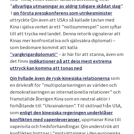
”
allvarliga utmaningar av aldrig tidigare skådat slag
”.
I
sin första presskonferens som utrikesminister
uttryckte Qin även att USA:s så kallade tävlan med
Kina i själva verket är ett ”nollsummespel” som syftar
till att trycka ned landet. Denna retorik signalerar att
Kinas mer konfrontativa och självsäkra diplomati –
som bedömare kommit att kalla
”vargkrigardiplomati”
– är här för att stanna, även om
det finns
indikationer på att dess mest extrema
uttryck kan komma att tonas ned
.
Qin hyllade även de rysk-kinesiska relationerna
som
en drivkraft för ”multipolariseringen av världen och
demokratiseringen av internationella relationer” och
framställde återigen Kina som en neutral aktör i
förhållande till ”Ukrainakrisen”. Till skillnad från USA,
som
enligt den kinesiska regeringen underblåser
konflikten med vapenleveranser
, uppmanar Kina till
vapenvila och fredsförhandlingar. Qin underströk att
konflikten bottnar i ”motsättningar i den europeiska