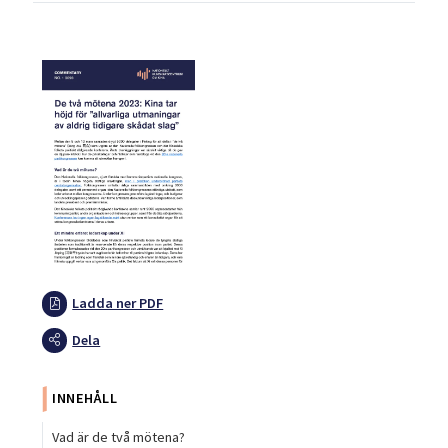
Ladda ner PDF
Dela
INNEHÅLL
Vad är de två mötena?