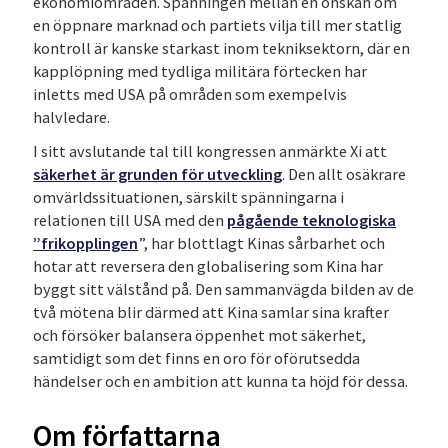
ekonomiområden. Spänningen mellan en önskan om
en öppnare marknad och partiets vilja till mer statlig
kontroll är kanske starkast inom tekniksektorn, där en
kapplöpning med tydliga militära förtecken har
inletts med USA på områden som exempelvis
halvledare.
I sitt avslutande tal till kongressen anmärkte Xi att
säkerhet är grunden för utveckling
. Den allt osäkrare
omvärldssituationen, särskilt spänningarna i
relationen till USA med den
pågående teknologiska
”frikopplingen
”, har blottlagt Kinas sårbarhet och
hotar att reversera den globalisering som Kina har
byggt sitt välstånd på. Den sammanvägda bilden av de
två mötena blir därmed att Kina samlar sina krafter
och försöker balansera öppenhet mot säkerhet,
samtidigt som det finns en oro för oförutsedda
händelser och en ambition att kunna ta höjd för dessa.
Om författarna