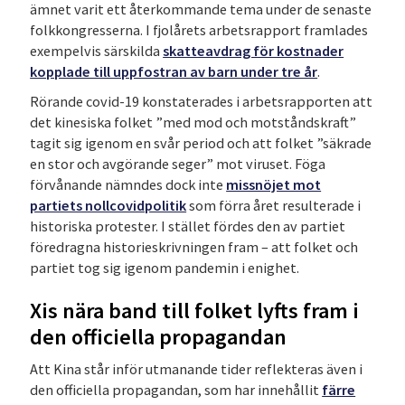
ämnet varit ett återkommande tema under de senaste
folkkongresserna. I fjolårets arbetsrapport framlades
exempelvis särskilda
skatteavdrag för kostnader
kopplade till uppfostran av barn under tre år
.
Rörande covid-19 konstaterades i arbetsrapporten att
det kinesiska folket ”med mod och motståndskraft”
tagit sig igenom en svår period och att folket ”säkrade
en stor och avgörande seger” mot viruset. Föga
förvånande nämndes dock inte
missnöjet mot
partiets nollcovidpolitik
som förra året resulterade i
historiska protester. I stället fördes den av partiet
föredragna historieskrivningen fram – att folket och
partiet tog sig igenom pandemin i enighet.
Xis nära band till folket lyfts fram i
den officiella propagandan
Att Kina står inför utmanande tider reflekteras även i
den officiella propagandan, som har innehållit
färre