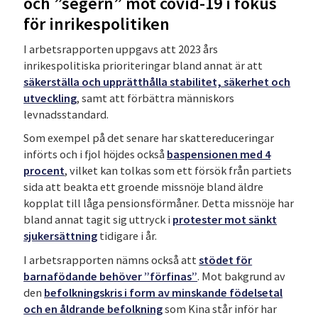
och ”segern” mot covid-19 i fokus
för inrikespolitiken
I arbetsrapporten uppgavs att 2023 års
inrikespolitiska prioriteringar bland annat är att
säkerställa och upprätthålla stabilitet, säkerhet och
utveckling
, samt att förbättra människors
levnadsstandard.
Som exempel på det senare har skattereduceringar
införts och i fjol höjdes också
baspensionen med 4
procent
, vilket kan tolkas som ett försök från partiets
sida att beakta ett groende missnöje bland äldre
kopplat till låga pensionsförmåner. Detta missnöje har
bland annat tagit sig uttryck i
protester mot sänkt
sjukersättning
tidigare i år.
I arbetsrapporten nämns också att
stödet för
barnafödande behöver ”förfinas”
. Mot bakgrund av
den
befolkningskris i form av minskande födelsetal
och en åldrande befolkning
som Kina står inför har