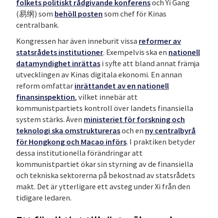
folkets politiskt rådgivande konferens
och Yi Gang
(易纲) som
behöll posten
som chef för Kinas
centralbank.
Kongressen har även inneburit vissa
reformer av
statsrådets institutioner
. Exempelvis ska en
nationell
datamyndighet inrättas
i syfte att bland annat främja
utvecklingen av Kinas digitala ekonomi.
En annan
reform omfattar
inrättandet av en nationell
finansinspektion
, vilket innebär att
kommunistpartiets kontroll över landets finansiella
system stärks. Även
ministeriet för forskning och
teknologi ska omstruktureras
och en
ny centralbyrå
för Hongkong och Macao införs
. I praktiken betyder
dessa institutionella förändringar att
kommunistpartiet ökar sin styrning av de finansiella
och tekniska sektorerna på bekostnad av statsrådets
makt. Det är ytterligare ett avsteg under Xi från den
tidigare ledaren.