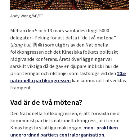
Andy Wong/AP/TT
Mellan den 5 och 13 mars samlades drygt 5000
delegater i Peking för att delta i ”de två mötena”
(
liang hui
, 两会) som utgörs av den Nationella
folkkongressen och det Kinesiska folkets politiskt
rådgivande konferens. Årets överläggningar var
särskilt viktiga då de gav en djupare inblick i hur de
prioriteringar och riktlinjer som fastslogs vid den
20:e
nationella partikongressen
kan komma att utvecklas
framgent.
Vad är de två mötena?
Den Nationella folkkongressen, ej att förväxla med
kommunistpartiets nationella kongress, är i teorin
Kinas högsta statliga maktorgan,
men i praktiken
underordnad partiets centralorganisation
.