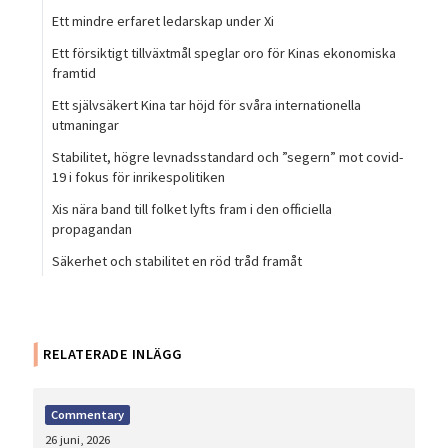
Ett mindre erfaret ledarskap under Xi
Ett försiktigt tillväxtmål speglar oro för Kinas ekonomiska
framtid
Ett självsäkert Kina tar höjd för svåra internationella
utmaningar
Stabilitet, högre levnadsstandard och ”segern” mot covid-
19 i fokus för inrikespolitiken
Xis nära band till folket lyfts fram i den officiella
propagandan
Säkerhet och stabilitet en röd tråd framåt
RELATERADE INLÄGG
Commentary
26 juni, 2026