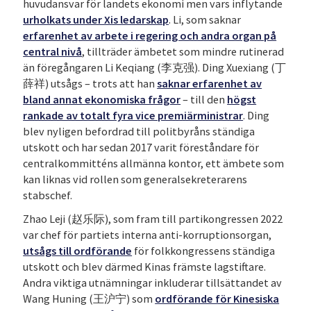
huvudansvar för landets ekonomi men vars inflytande
urholkats under Xis ledarskap
. Li, som saknar
erfarenhet av arbete i regering och andra organ på
central nivå
, tillträder ämbetet som mindre rutinerad
än föregångaren Li Keqiang (李克强). Ding Xuexiang (丁
薛祥) utsågs – trots att han
saknar erfarenhet av
bland annat ekonomiska frågor
– till den
högst
rankade av totalt fyra vice premiärministrar
. Ding
blev nyligen befordrad till politbyråns ständiga
utskott och har sedan 2017 varit föreståndare för
centralkommitténs allmänna kontor, ett ämbete som
kan liknas vid rollen som generalsekreterarens
stabschef.
Zhao Leji (赵乐际), som fram till partikongressen 2022
var chef för partiets interna anti-korruptionsorgan,
utsågs till ordförande
för folkkongressens ständiga
utskott och blev därmed Kinas främste lagstiftare.
Andra viktiga utnämningar inkluderar tillsättandet av
Wang Huning (王沪宁) som
ordförande för Kinesiska