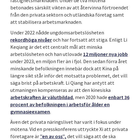
fastighetsmarknaden. Under de två mötena
betonades särskilt vikten av att återvinna förtroendet
från den privata sektorn och utländska företag samt
att stabilisera arbetsmarknaden.
Under 2022 nådde ungdomsarbetslösheten
rekordhöga nivåer
och har fortsatt att stiga. Enligt Li
Keqiang är det ett centralt mål att minska
arbetslösheten och han utlovade
12 miljoner nya jobb
under 2023, en miljon fler än i fjol. Den sedan förra året
minskande befolkningen innebär dock att Kina på
längre sikt står inför det motsatta problemet, det vill
säga brist på arbetskraft. Li Qiang har antytt att
utmaningen kompenseras av att den kinesiska
arbetskraften är välutbildad
, men 2020 hade
enbart 36
procent av befolkningen i arbetsför ålder en
gymnasieexamen
.
Även det privata näringslivet har varit i fokus under
mötena. Vid en presskonferens uttryckte Xi att privata
företagare är
”en av oss”,
det vill säga att de ska