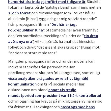
humoristiska inslag jämfört med tidigare år
. Särskilt
fokus har lagts på de ’själsliga band’ som finns mellan
Xi och folket
och formuleringar som ”folket håller
alltid min [Kinas] rygg och ger mig självförtroende”
från propagandafilmen ”
Det här är jag,
Folkrepubliken Kina
”. Statsmedia har även framhävt
den ”extraordinära utvecklingen” under de ”
tio åren
av Xis nya era
”, vilken påstås ha enat det kinesiska
folket och drivit ”det gigantiska skeppet” [Kina] mot
”nationens stora renässans”.
Mängden propaganda inför och under mötena kan
indikera ett skifte från perioden mellan
partikongressens slut och folkkongressen, som enligt
vissa analytiker präglades av relativt lågmäld
kommunikation
om Xi. På sociala medier har
diskussionen om bland
annat Xis tredje
mandatperiod som president varit hårt kontrollerad
och inloggning har krävts på mikrobloggen Sina Weibo
för åtkomst till sökningar och
hashtags med hans