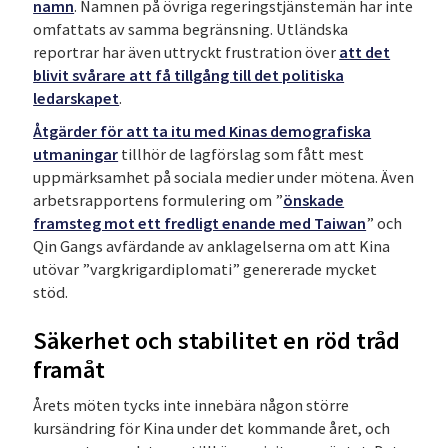
namn
. Namnen på övriga regeringstjänstemän har inte
omfattats av samma begränsning. Utländska
reportrar har även uttryckt frustration över
att det
blivit svårare att få tillgång till det politiska
ledarskapet
.
Åtgärder för att ta itu med Kinas demografiska
utmaningar
tillhör de lagförslag som fått mest
uppmärksamhet på sociala medier under mötena. Även
arbetsrapportens formulering om ”
önskade
framsteg mot ett fredligt enande med Taiwan
” och
Qin Gangs avfärdande av anklagelserna om att Kina
utövar ”vargkrigardiplomati” genererade mycket
stöd.
Säkerhet och stabilitet en röd tråd
framåt
Årets möten tycks inte innebära någon större
kursändring för Kina under det kommande året, och