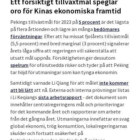
Ett försiktigt tillväxtmål speglar
oro för Kinas ekonomiska framtid
Pekings tillväxtmål för 2023 på
5 procent
är det lägsta
på flera årtionden och lägre än många
bedömares
förväntningar
. Efter att ha missat fjolårets tillväxtmål
(5,5 procent) med bred marginal (3 procent) signalerar
årets låga siffra att regeringen vill säkerställa att
utsatt mål uppnås. Försiktigheten ger dessutom
spelrum
för oförutsedda risker och tyder på att Peking
tar höjd för utmaningar som kan tynga ekonomin.
Samtidigt varnade Li Qiang för att målet
inte kommer
att bli lätt
att nå. Externa och interna prövningar listas
i Li Keqiangs
sista arbetsrapport
- det dokument som
innehåller centralregeringens mål och prioriteringar
för det kommande året och rapporterar om arbete
från det gångna året. Utmaningarna innefattar en svag
global ekonomi, trög konsumtion, lokalregeringarnas
skulder och fortsatt osäkerhet på