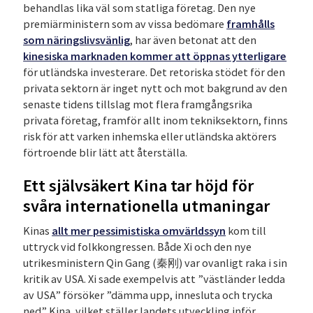
behandlas lika väl som statliga företag. Den nye
premiärministern som av vissa bedömare
framhålls
som näringslivsvänlig
, har även betonat att den
kinesiska marknaden kommer att öppnas ytterligare
för utländska investerare. Det retoriska stödet för den
privata sektorn är inget nytt och mot bakgrund av den
senaste tidens tillslag mot flera framgångsrika
privata företag, framför allt inom tekniksektorn, finns
risk för att varken inhemska eller utländska aktörers
förtroende blir lätt att återställa.
Ett självsäkert Kina tar höjd för
svåra internationella utmaningar
Kinas
allt mer pessimistiska omvärldssyn
kom till
uttryck vid folkkongressen. Både Xi och den nye
utrikesministern Qin Gang (秦刚) var ovanligt raka i sin
kritik av USA. Xi sade exempelvis att ”västländer ledda
av USA” försöker ”dämma upp, innesluta och trycka
ned” Kina, vilket ställer landets utveckling inför