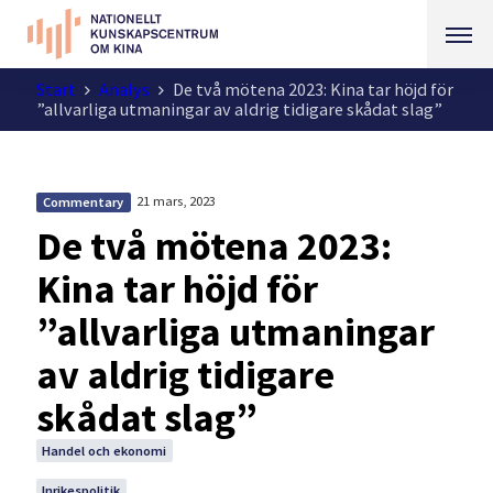
Start
Analys
De två mötena 2023: Kina tar höjd för
”allvarliga utmaningar av aldrig tidigare skådat slag”
21 mars, 2023
Commentary
De två mötena 2023:
Kina tar höjd för
”allvarliga utmaningar
av aldrig tidigare
skådat slag”
Handel och ekonomi
Inrikespolitik