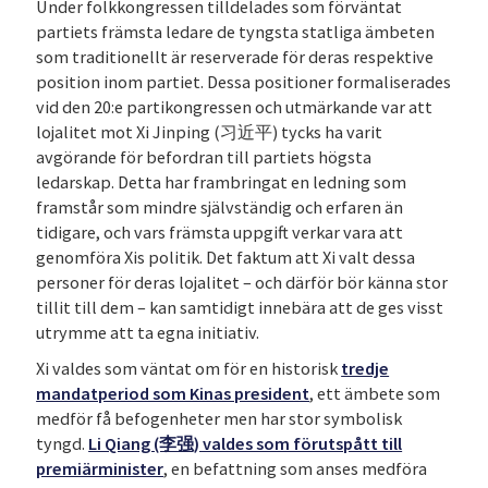
Under folkkongressen tilldelades som förväntat
partiets främsta ledare de tyngsta statliga ämbeten
som traditionellt är reserverade för deras respektive
position inom partiet. Dessa positioner formaliserades
vid den 20:e partikongressen och utmärkande var att
lojalitet mot Xi Jinping (习近平) tycks ha varit
avgörande för befordran till partiets högsta
ledarskap. Detta har frambringat en ledning som
framstår som mindre självständig och erfaren än
tidigare, och vars främsta uppgift verkar vara att
genomföra Xis politik. Det faktum att Xi valt dessa
personer för deras lojalitet – och därför bör känna stor
tillit till dem – kan samtidigt innebära att de ges visst
utrymme att ta egna initiativ.
Xi valdes som väntat om för en historisk
tredje
mandatperiod som Kinas president
, ett ämbete som
medför få befogenheter men har stor symbolisk
tyngd.
Li Qiang (李强) valdes som förutspått till
premiärminister
, en befattning som anses medföra