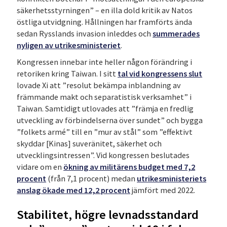
säkerhetsstyrningen” – en illa dold kritik av Natos
östliga utvidgning. Hållningen har framförts ända
sedan Rysslands invasion inleddes och
summerades
nyligen av utrikesministeriet
.
Kongressen innebar inte heller någon förändring i
retoriken kring Taiwan. I sitt
tal vid kongressens slut
lovade Xi att ”resolut bekämpa inblandning av
främmande makt och separatistisk verksamhet” i
Taiwan. Samtidigt utlovades att ”främja en fredlig
utveckling av förbindelserna över sundet” och bygga
”folkets armé” till en ”mur av stål” som ”effektivt
skyddar [Kinas] suveränitet, säkerhet och
utvecklingsintressen”. Vid kongressen beslutades
vidare om en
ökning av militärens budget med 7,2
procent
(från 7,1 procent) medan
utrikesministeriets
anslag ökade med 12,2 procent
jämfört med 2022.
Stabilitet, högre levnadsstandard